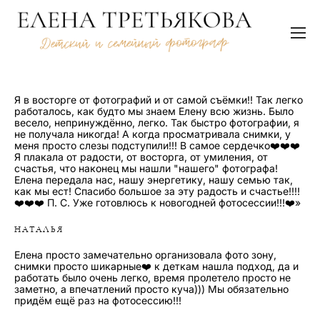
Я в восторге от фотографий и от самой съёмки!! Так легко
работалось, как будто мы знаем Елену всю жизнь. Было
весело, непринуждённо, легко. Так быстро фотографии, я
не получала никогда! А когда просматривала снимки, у
меня просто слезы подступили!!! В самое сердечко❤️❤️❤️
Я плакала от радости, от восторга, от умиления, от
счастья, что наконец мы нашли "нашего" фотографа!
Елена передала нас, нашу энергетику, нашу семью так,
как мы ест! Спасибо большое за эту радость и счастье!!!!
❤️❤️❤️ П. С. Уже готовлюсь к новогодней фотосессии!!!❤️»
НАТАЛЬЯ
Елена просто замечательно организовала фото зону,
снимки просто шикарные❤️ к деткам нашла подход, да и
работать было очень легко, время пролетело просто не
заметно, а впечатлений просто куча))) Мы обязательно
придём ещё раз на фотосессию!!!